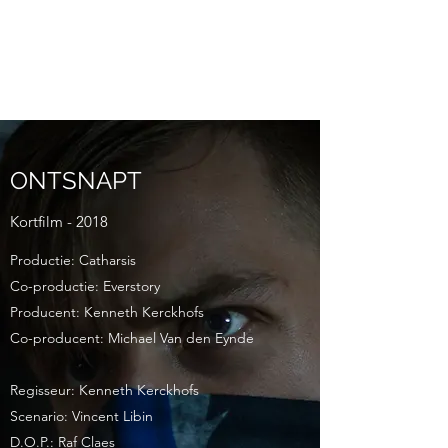
KENNETH
KERCKHOFS
ONTSNAPT
Kortfilm - 2018
Productie: Catharsis
Co-productie: Everstory
Producent: Kenneth Kerckhofs
Co-producent: Michael Van den Eynde
Regisseur: Kenneth Kerckhofs
Scenario: Vincent Libin
D.O.P.: Raf Claes